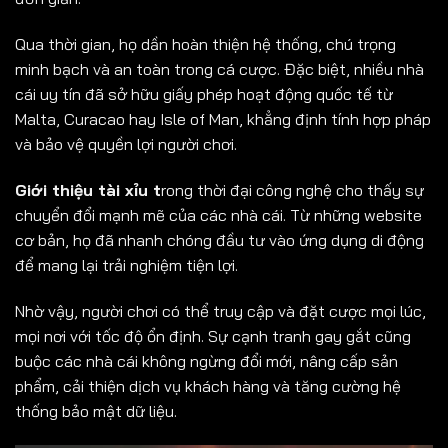
Qua thời gian, họ dần hoàn thiện hệ thống, chú trọng
minh bạch và an toàn trong cá cược. Đặc biệt, nhiều nhà
cái uy tín đã sở hữu giấy phép hoạt động quốc tế từ
Malta, Curacao hay Isle of Man, khẳng định tính hợp pháp
và bảo vệ quyền lợi người chơi.
Giới thiệu tài xỉu t
rong thời đại công nghệ cho thấy sự
chuyển đổi mạnh mẽ của các nhà cái. Từ những website
cơ bản, họ đã nhanh chóng đầu tư vào ứng dụng di động
để mang lại trải nghiệm tiện lợi.
Nhờ vậy, người chơi có thể truy cập và đặt cược mọi lúc,
mọi nơi với tốc độ ổn định. Sự cạnh tranh gay gắt cũng
buộc các nhà cái không ngừng đổi mới, nâng cấp sản
phẩm, cải thiện dịch vụ khách hàng và tăng cường hệ
thống bảo mật dữ liệu.