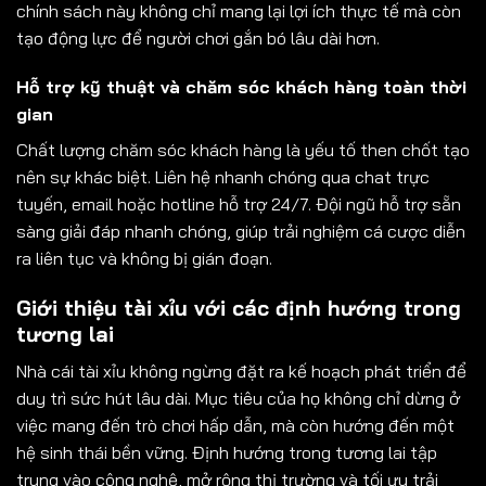
chính sách này không chỉ mang lại lợi ích thực tế mà còn
tạo động lực để người chơi gắn bó lâu dài hơn.
Hỗ trợ kỹ thuật và chăm sóc khách hàng toàn thời
gian
Chất lượng chăm sóc khách hàng là yếu tố then chốt tạo
nên sự khác biệt. Liên hệ nhanh chóng qua chat trực
tuyến, email hoặc hotline hỗ trợ 24/7. Đội ngũ hỗ trợ sẵn
sàng giải đáp nhanh chóng, giúp trải nghiệm cá cược diễn
ra liên tục và không bị gián đoạn.
Giới thiệu tài xỉu với các định hướng trong
tương lai
Nhà cái tài xỉu không ngừng đặt ra kế hoạch phát triển để
duy trì sức hút lâu dài. Mục tiêu của họ không chỉ dừng ở
việc mang đến trò chơi hấp dẫn, mà còn hướng đến một
hệ sinh thái bền vững. Định hướng trong tương lai tập
trung vào công nghệ, mở rộng thị trường và tối ưu trải