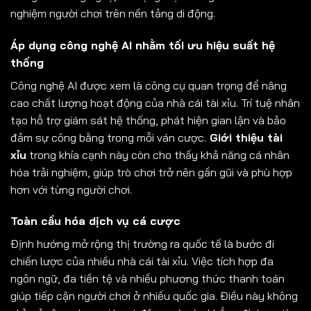
nghiệm người chơi trên nền tảng di động.
Áp dụng công nghệ AI nhằm tối ưu hiệu suất hệ
thống
Công nghệ AI được xem là công cụ quan trọng để nâng
cao chất lượng hoạt động của nhà cái tài xỉu. Trí tuệ nhân
tạo hỗ trợ giám sát hệ thống, phát hiện gian lận và bảo
đảm sự công bằng trong mỗi ván cược.
Giới thiệu tài
xỉu
trong khía cạnh này còn cho thấy khả năng cá nhân
hóa trải nghiệm, giúp trò chơi trở nên gần gũi và phù hợp
hơn với từng người chơi.
Toàn cầu hóa dịch vụ cá cược
Định hướng mở rộng thị trường ra quốc tế là bước đi
chiến lược của nhiều nhà cái tài xỉu. Việc tích hợp đa
ngôn ngữ, đa tiền tệ và nhiều phương thức thanh toán
giúp tiếp cận người chơi ở nhiều quốc gia. Điều này không