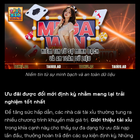
Niềm tin từ sự minh bạch và an toàn dữ liệu
Ưu đãi được đổi mới định kỳ nhằm mang lại trải
nghiệm tốt nhất
Để tăng sức hấp dẫn, các nhà cái tài xỉu thường tung ra
nhiều chương trình khuyến mãi giá trị.
Giới thiệu tài xỉu
trong khía cạnh này cho thấy sự đa dạng từ ưu đãi nạp
lần đầu, thưởng hoàn trả đến các sự kiện định kỳ. Những