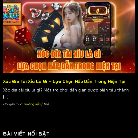
phù hợp trước khi thực hiện đăng ký. Quy trình cụ thể bao
gồm hai phương thức chính để thực hiện như sau:
Cách 1 – Tự đăng ký: Áp dụng cho một số ưu đãi đặc biệt
có mục “Đăng Ký Ngay”. Người chơi chỉ cần nhấp vào nút
này, làm theo
hướng dẫn
để chuyển tiền và nhận
thưởng.
Cách 2 – Liên hệ CSKH: Cách này rất đơn giản, người chơi
chỉ cần trò chuyện trực tiếp với chuyên viên qua Live
Chat để yêu cầu gói ưu đãi muốn đăng ký. Chỉ trong vòng
10 giây, thành viên sẽ có ngay một chương trình ưu đãi
Xóc Đĩa Tài Xỉu Là Gì – Lựa Chọn Hấp Dẫn Trong Hiện Tại
tốt.
Xóc đĩa tài xỉu là gì? Một trò chơi dân gian được biến tấu thành
[...]
Khi tham gia nhận ưu đãi từ nhà cái, điều quan trọng là
Chuyên mục:
Hướng dẫn
| Thẻ
.
hiểu cách tính điều kiện kèm theo. Người chơi chỉ cần đọc
hướng dẫn
một lần và sẽ dễ dàng áp dụng để tính toán.
Vòng cược: Mỗi khuyến mãi sẽ đi kèm với một số vòng
BÀI VIẾT NỔI BẬT