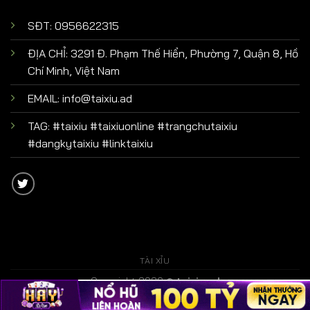
SĐT: 0956622315
ĐỊA CHỈ: 3291 Đ. Phạm Thế Hiển, Phường 7, Quận 8, Hồ
Chí Minh, Việt Nam
EMAIL:
info@taixiu.ad
TAG: #taixiu #taixiuonline #trangchutaixiu
#dangkytaixiu #linktaixiu
TÀI XỈU
Copyright 2026 ©
taixiu.ad