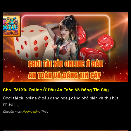
Lưu ý cần thiết cho quá trình rút tiền thưởng
Chỉ cần tuân theo
hướng dẫn
ở trên, người chơi có thể
dễ dàng rút tiền về tài khoản. Tuy nhiên, quá trình giao
dịch diễn ra suôn sẻ thì cần lưu ý các yếu tố sau:
Lưu ý về điều kiện vòng cược: Để rút tiền, người chơi cần
đảm bảo đã đáp ứng đủ số tiền đặt và số lượt cược yêu
cầu theo quy định.
Lưu ý về tài khoản: Có trường hợp tài khoản bị khóa từ
phía nhà cá, người chơi sẽ không thể rút tiền được. Để
giải quyết vấn đề này, thành viên cần liên hệ với bộ phận
hỗ trợ khách hàng (CSKH). Qua đó mọi người tìm hiểu
Chơi Tài Xỉu Online Ở Đâu An Toàn Và Đáng Tin Cậy
nguyên nhân và tuân theo
hướng dẫn
để mở khóa.
Chơi tài xỉu online ở đâu đang ngày càng phổ biến và thu hút
nhiều [...]
Hướng dẫn nhận khuyến mãi có trong nhà
Chuyên mục:
Hướng dẫn
| Thẻ
.
cái
Để nhận được ưu đãi, người chơi cần lựa chọn gói thưởng