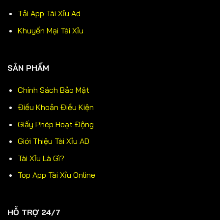
Tải App Tài Xỉu Ad
Khuyến Mại Tài Xỉu
SẢN PHẨM
Chính Sách Bảo Mật
Điều Khoản Điều Kiện
Giấy Phép Hoạt Động
Giới Thiệu Tài Xỉu AD
Tài Xỉu Là Gì?
Top App Tài Xỉu Online
HỖ TRỢ 24/7