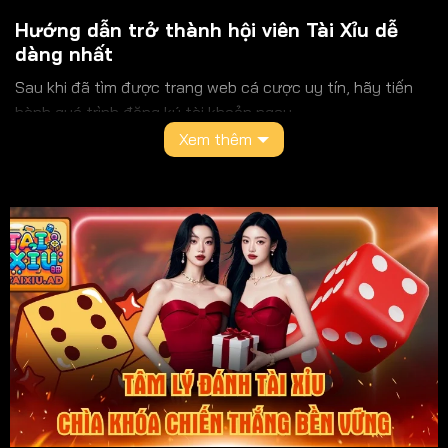
Hướng dẫn trở thành hội viên Tài Xỉu dễ
dàng nhất
Sau khi đã tìm được trang web cá cược uy tín, hãy tiến
hành quá trình đăng ký tài khoản ngay.
Xem thêm
Bước 1: Trên trang chính của Tài Xỉu, cộng đồng người
chơi click chuột vào mục “Đăng Ký”.
Bước 2: Thành viên điền đầy đủ vào biểu mẫu, bao gồm
tên đăng nhập và mật khẩu để tạo tài khoản.
Bước 3: Đồng thời bet thủ cung cấp thông tin liên hệ cần
thiết như tên đầy đủ, địa chỉ email và số điện thoại để
xác minh tài khoản.
Bước 4: Người chơi đọc kỹ các điều khoản và quy định
của nhà cái, sau đó xác nhận trở thành hội viên.
Lưu ý: Quá trình mở tài khoản cá cược rất đơn giản nếu