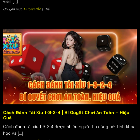
nạp tiền.
viên [...]
Chuyên mục:
Hướng dẫn
| Thẻ
.
Bước 3: Trong phần nội dung chuyển khoản, bet thủ cần
điền đúng số tiền và thông tin theo yêu cầu của nhà cái
tại màn hình.
Bước 4: Sau khi hoàn tất giao dịch trên ứng dụng ngân
hàng, hãy chụp lại màn hình hoặc lưu mã giao dịch để
nhập vào màn hình chính.
Bước 5: Hãy chờ đợi nhà cái kiểm tra giao dịch và sau đó
mọi người sẽ được cập nhật tiền trong tài khoản cá cược.
Cách Đánh Tài Xỉu 1-3-2-4 | Bí Quyết Chơi An Toàn – Hiệu
Quả
Cách đánh tài xỉu 1-3-2-4 được nhiều người tin dùng bởi tính khoa
học và [...]