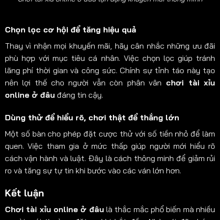
Chọn lọc cơ hội để tăng hiệu quả
Thay vì nhận mọi khuyến mãi, hãy cân nhắc những ưu đãi
phù hợp với mục tiêu cá nhân. Việc chọn lọc giúp tránh
lãng phí thời gian và công sức. Chính sự tỉnh táo này tạo
nên lợi thế cho người vẫn còn phân vân
chơi tài xỉu
online ở đâu
đáng tin cậy.
Dùng thử để hiểu rõ, chơi thật để thắng lớn
Một số bàn cho phép đặt cược thử với số tiền nhỏ để làm
quen. Việc tham gia ở mức thấp giúp người mới hiểu rõ
cách vận hành và luật. Đây là cách thông minh để giảm rủi
ro và tăng sự tự tin khi bước vào các ván lớn hơn.
Kết luận
Chơi tài xỉu online ở đâu
là thắc mắc phổ biến mà nhiều