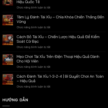
Hiệu Quốc Tế
Chức năng bình luận bị tắt
ở
Sergio
Ramos
Tâm Lý Đánh Tài Xỉu – Chìa Khóa Chiến Thắng Bền
Hợp
Vững
Tác
Chức năng bình luận bị tắt
ở
Sunwin
Tâm
Nâng
Lý
Cách Bỏ Tài Xỉu – Chiến Lược Hiệu Quả Để Kiểm
Tầm
Đánh
Thương
Soát Cờ Bạc
Tài
Hiệu
Chức năng bình luận bị tắt
ở
Xỉu
Quốc
Cách
–
Tế
Bỏ
Mẹo Chơi Tài Xỉu Trên Điện Thoại Hiệu Quả Dành
Chìa
Tài
Khóa
Cho Hội Viên
Xỉu
Chiến
Chức năng bình luận bị tắt
ở
–
Thắng
Mẹo
Chiến
Bền
Chơi
Cách Đánh Tài Xỉu 1-3-2-4 | Bí Quyết Chơi An Toàn
Lược
Vững
Tài
Hiệu
– Hiệu Quả
Xỉu
Quả
Chức năng bình luận bị tắt
ở
Trên
Để
Cách
Điện
Kiểm
Đánh
Thoại
Soát
Tài
HƯỚNG DẪN
Hiệu
Cờ
Xỉu
Quả
Bạc
1-
Dành