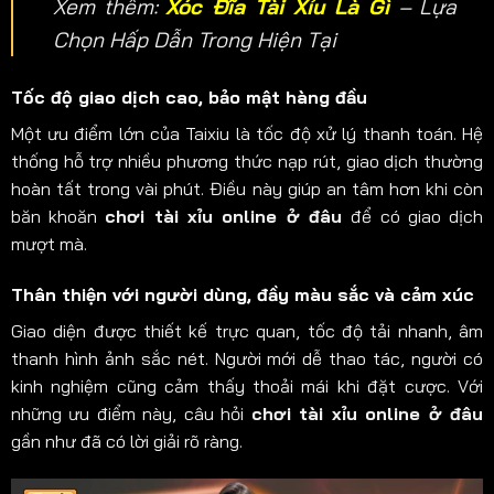
Xem thêm:
Xóc Đĩa Tài Xỉu Là Gì
– Lựa
Chọn Hấp Dẫn Trong Hiện Tại
Tốc độ giao dịch cao, bảo mật hàng đầu
Một ưu điểm lớn của Taixiu là tốc độ xử lý thanh toán. Hệ
thống hỗ trợ nhiều phương thức nạp rút, giao dịch thường
hoàn tất trong vài phút. Điều này giúp an tâm hơn khi còn
băn khoăn
chơi tài xỉu online ở đâu
để có giao dịch
mượt mà.
Thân thiện với người dùng, đầy màu sắc và cảm xúc
Giao diện được thiết kế trực quan, tốc độ tải nhanh, âm
thanh hình ảnh sắc nét. Người mới dễ thao tác, người có
kinh nghiệm cũng cảm thấy thoải mái khi đặt cược. Với
những ưu điểm này, câu hỏi
chơi tài xỉu online ở đâu
gần như đã có lời giải rõ ràng.