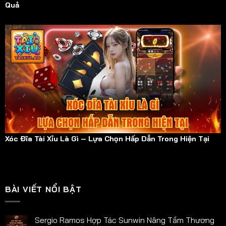
Quả
Xóc Đĩa Tài Xỉu Là Gì – Lựa Chọn Hấp Dẫn Trong Hiện Tại
BÀI VIẾT NỔI BẬT
Sergio Ramos Hợp Tác Sunwin Nâng Tầm Thương