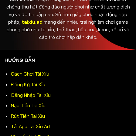
chóng thu hút đông đảo người chơi nhờ chất lượng dịch
vụ và độ tin cậy cao. Sở hữu giấy phép hoạt động hợp
pháp,
taixiu.ad
mang đến nhiều trải nghiệm chơi game
phong phú như tài xỉu, thể thao, bầu cua, keno, xổ số và
các trò chơi hấp dẫn khác.
HƯỚNG DẪN
Cách Chơi Tài Xỉu
Đăng Ký Tài Xỉu
Đăng Nhập Tài Xỉu
Nạp Tiền Tài Xỉu
Rút Tiền Tài Xỉu
Tải App Tài Xỉu Ad