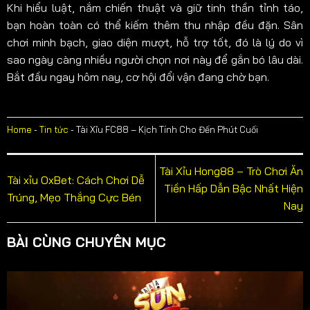
Khi hiểu luật, nắm chiến thuật và giữ tinh thần tỉnh táo,
bạn hoàn toàn có thể kiếm thêm thu nhập đều đặn. Sân
chơi minh bạch, giao diện mượt, hỗ trợ tốt, đó là lý do vì
sao ngày càng nhiều người chọn nơi này để gắn bó lâu dài.
Bắt đầu ngay hôm nay, cơ hội đổi vận đang chờ bạn.
Home
-
Tin tức
-
Tài Xỉu FC88 – Kịch Tính Cho Đến Phút Cuối
Tài Xỉu Hong88 – Trò Chơi Ăn
Tài xỉu OxBet: Cách Chơi Dễ
Tiền Hấp Dẫn Bậc Nhất Hiện
Trúng, Mẹo Thắng Cực Bén
Nay
BÀI CÙNG CHUYÊN MỤC