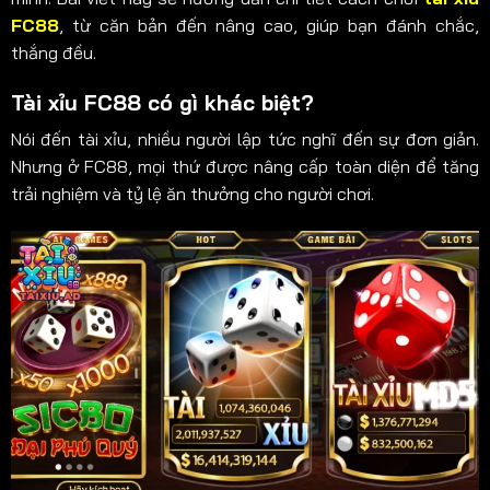
FC88
, từ căn bản đến nâng cao, giúp bạn đánh chắc,
thắng đều.
Tài xỉu FC88 có gì khác biệt?
Nói đến tài xỉu, nhiều người lập tức nghĩ đến sự đơn giản.
Nhưng ở FC88, mọi thứ được nâng cấp toàn diện để tăng
trải nghiệm và tỷ lệ ăn thưởng cho người chơi.