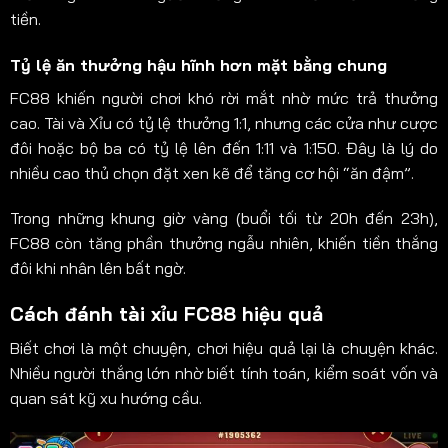
tiền.
Tỷ lệ ăn thưởng hậu hĩnh hơn mặt bằng chung
FC88 khiến người chơi khó rời mắt nhờ mức trả thưởng
cao. Tài và Xỉu có tỷ lệ thưởng 1:1, nhưng các cửa như cược
đôi hoặc bộ ba có tỷ lệ lên đến 1:11 và 1:150. Đây là lý do
nhiều cao thủ chọn đặt xen kẽ để tăng cơ hội “ăn đậm”.
Trong những khung giờ vàng (buổi tối từ 20h đến 23h),
FC88 còn tăng phần thưởng ngẫu nhiên, khiến tiền thắng
đôi khi nhân lên bất ngờ.
Cách đánh tài xỉu FC88 hiệu quả
Biết chơi là một chuyện, chơi hiệu quả lại là chuyện khác.
Nhiều người thắng lớn nhờ biết tính toán, kiểm soát vốn và
quan sát kỹ xu hướng cầu.