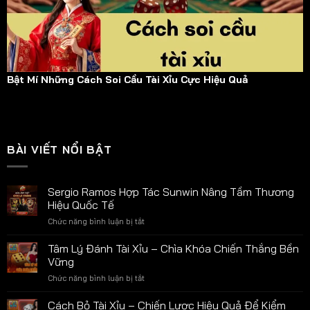
Bật Mí Những Cách Soi Cầu Tài Xỉu Cực Hiệu Quả
BÀI VIẾT NỔI BẬT
Sergio Ramos Hợp Tác Sunwin Nâng Tầm Thương
Hiệu Quốc Tế
Chức năng bình luận bị tắt
ở
Sergio
Ramos
Tâm Lý Đánh Tài Xỉu – Chìa Khóa Chiến Thắng Bền
Hợp
Vững
Tác
Chức năng bình luận bị tắt
ở
Sunwin
Tâm
Nâng
Lý
Cách Bỏ Tài Xỉu – Chiến Lược Hiệu Quả Để Kiểm
Tầm