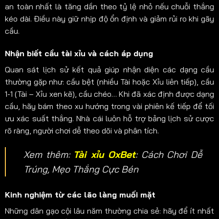
an toàn nhất là tăng dần theo tỷ lệ nhỏ nếu chuỗi thắng
kéo dài. Điều này giữ nhịp độ ổn định và giảm rủi ro khi gãy
cầu.
Nhận biết cầu tài xỉu và cách áp dụng
Quan sát lịch sử kết quả giúp nhận diện các dạng cầu
thường gặp như: cầu bệt (nhiều Tài hoặc Xỉu liên tiếp), cầu
1-1 (Tài – Xỉu xen kẽ), cầu chéo… Khi đã xác định được dạng
cầu, hãy bám theo xu hướng trong vài phiên kế tiếp để tối
ưu xác suất thắng. Nhà cái luôn hỗ trợ bảng lịch sử cược
rõ ràng, người chơi dễ theo dõi và phân tích.
Xem thêm:
Tài xỉu OxBet
: Cách Chơi Dễ
Trúng, Mẹo Thắng Cực Bén
Kinh nghiệm từ các lão làng muối mặt
Những dân gạo cội lâu năm thường chia sẻ: hãy để ít nhất