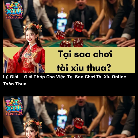
Lý Giải – Giải Pháp Cho Việc Tại Sao Chơi Tài Xỉu Online
Toàn Thua