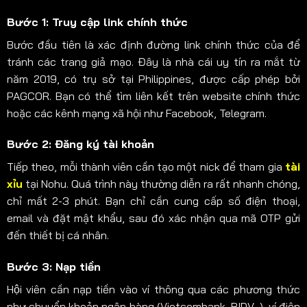
Bước 1: Truy cập link chính thức
Bước đầu tiên là xác định đường link chính thức của để
tránh các trang giả mạo. Đây là nhà cái uy tín ra mắt từ
năm 2019, có trụ sở tại Philippines, được cấp phép bởi
PAGCOR. Bạn có thể tìm liên kết trên website chính thức
hoặc các kênh mạng xã hội như Facebook, Telegram.
Bước 2: Đăng ký tài khoản
Tiếp theo, mỗi thành viên cần tạo một nick để tham gia
tài
xỉu
tại Nohu. Quá trình này thường diễn ra rất nhanh chóng,
chỉ mất 2-3 phút. Bạn chỉ cần cung cấp số điện thoại,
email và đặt mật khẩu, sau đó xác nhận qua mã OTP gửi
đến thiết bị cá nhân.
Bước 3: Nạp tiền
Hội viên cần nạp tiền vào ví thông qua các phương thức
như chuyển khoản ngân hàng (Vietcombank, BIDV,..), ví điện