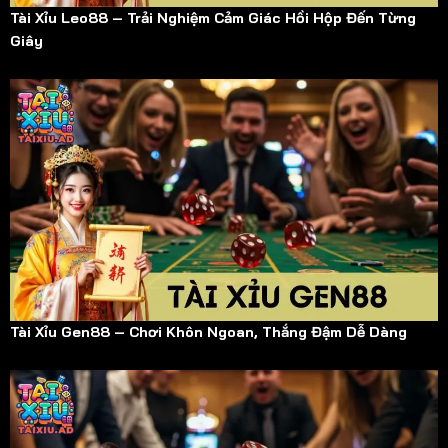
Tài Xỉu Leo88 – Trải Nghiệm Cảm Giác Hồi Hộp Đến Từng
Giây
Tài Xỉu Gen88 – Chơi Khôn Ngoan, Thắng Đậm Dễ Dàng