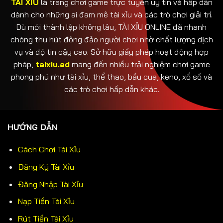
TÀI XỈU
là trang chơi game trực tuyến uy tín và hấp dẫn
dành cho những ai đam mê tài xỉu và các trò chơi giải trí.
Dù mới thành lập không lâu, TÀI XỈU ONLINE đã nhanh
chóng thu hút đông đảo người chơi nhờ chất lượng dịch
vụ và độ tin cậy cao. Sở hữu giấy phép hoạt động hợp
pháp,
taixiu.ad
mang đến nhiều trải nghiệm chơi game
phong phú như tài xỉu, thể thao, bầu cua, keno, xổ số và
các trò chơi hấp dẫn khác.
HƯỚNG DẪN
Cách Chơi Tài Xỉu
Đăng Ký Tài Xỉu
Đăng Nhập Tài Xỉu
Nạp Tiền Tài Xỉu
Rút Tiền Tài Xỉu