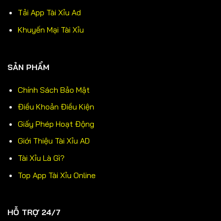
Tải App Tài Xỉu Ad
Khuyến Mại Tài Xỉu
SẢN PHẨM
Chính Sách Bảo Mật
Điều Khoản Điều Kiện
Giấy Phép Hoạt Động
Giới Thiệu Tài Xỉu AD
Tài Xỉu Là Gì?
Top App Tài Xỉu Online
HỖ TRỢ 24/7