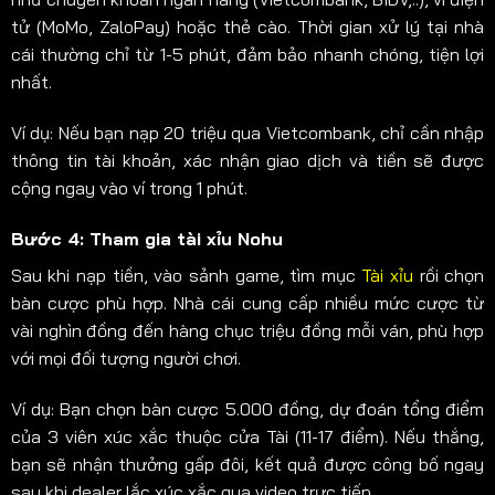
tử (MoMo, ZaloPay) hoặc thẻ cào. Thời gian xử lý tại nhà
cái thường chỉ từ 1-5 phút, đảm bảo nhanh chóng, tiện lợi
nhất.
Ví dụ: Nếu bạn nạp 20 triệu qua Vietcombank, chỉ cần nhập
thông tin tài khoản, xác nhận giao dịch và tiền sẽ được
cộng ngay vào ví trong 1 phút.
Bước 4: Tham gia tài xỉu Nohu
Sau khi nạp tiền, vào sảnh game, tìm mục
Tài xỉu
rồi chọn
bàn cược phù hợp. Nhà cái cung cấp nhiều mức cược từ
vài nghìn đồng đến hàng chục triệu đồng mỗi ván, phù hợp
với mọi đối tượng người chơi.
Ví dụ: Bạn chọn bàn cược 5.000 đồng, dự đoán tổng điểm
của 3 viên xúc xắc thuộc cửa Tài (11-17 điểm). Nếu thắng,
bạn sẽ nhận thưởng gấp đôi, kết quả được công bố ngay
sau khi dealer lắc xúc xắc qua video trực tiếp.