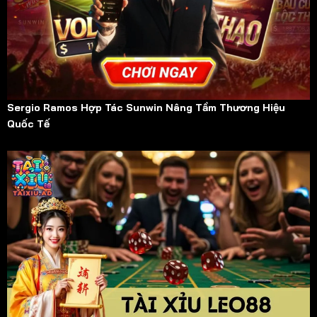
Sergio Ramos Hợp Tác Sunwin Nâng Tầm Thương Hiệu
Quốc Tế