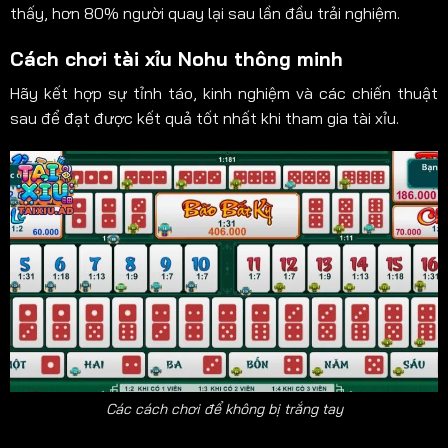
thấy, hơn 80% người quay lại sau lần đầu trải nghiệm.
Cách chơi tài xỉu Nohu thông minh
Hãy kết hợp sự tỉnh táo, kinh nghiệm và các chiến thuật
sau để đạt được kết quả tốt nhất khi tham gia tài xỉu.
Các cách chơi để không bị trắng tay