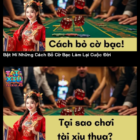
Bật Mí Những Cách Bỏ Cờ Bạc Làm Lại Cuộc Đời