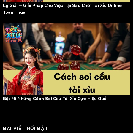
Lý Giải – Giải Pháp Cho Việc Tại Sao Chơi Tài Xỉu Online
Toàn Thua
Bật Mí Những Cách Soi Cầu Tài Xỉu Cực Hiệu Quả
BÀI VIẾT NỔI BẬT