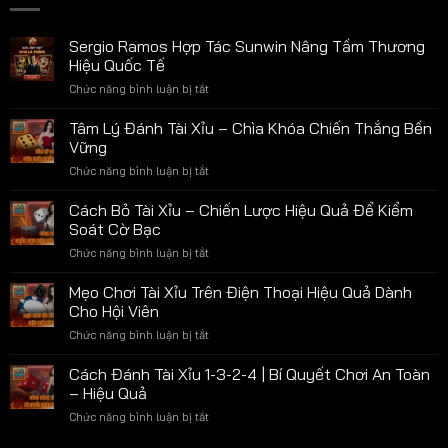
Sergio Ramos Hợp Tác Sunwin Nâng Tầm Thương
Hiệu Quốc Tế
Chức năng bình luận bị tắt
ở
Sergio
Ramos
Tâm Lý Đánh Tài Xỉu – Chìa Khóa Chiến Thắng Bền
Hợp
Vững
Tác
Chức năng bình luận bị tắt
ở
Sunwin
Tâm
Nâng
Lý
Cách Bỏ Tài Xỉu – Chiến Lược Hiệu Quả Để Kiểm
Tầm
Đánh
Thương
Soát Cờ Bạc
Tài
Hiệu
Chức năng bình luận bị tắt
ở
Xỉu
Quốc
Cách
–
Tế
Bỏ
Mẹo Chơi Tài Xỉu Trên Điện Thoại Hiệu Quả Dành
Chìa
Tài
Khóa
Cho Hội Viên
Xỉu
Chiến
Chức năng bình luận bị tắt
ở
–
Thắng
Mẹo
Chiến
Bền
Chơi
Cách Đánh Tài Xỉu 1-3-2-4 | Bí Quyết Chơi An Toàn
Lược
Vững
Tài
Hiệu
– Hiệu Quả
Xỉu
Quả
Chức năng bình luận bị tắt
ở
Trên
Để
Cách
Điện
Kiểm