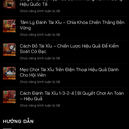
Hiệu Quốc Tế
Chức năng bình luận bị tắt
ở
Sergio
Ramos
Tâm Lý Đánh Tài Xỉu – Chìa Khóa Chiến Thắng Bền
Hợp
Vững
Tác
Chức năng bình luận bị tắt
ở
Sunwin
Tâm
Nâng
Lý
Cách Bỏ Tài Xỉu – Chiến Lược Hiệu Quả Để Kiểm
Tầm
Đánh
Thương
Soát Cờ Bạc
Tài
Hiệu
Chức năng bình luận bị tắt
ở
Xỉu
Quốc
Cách
–
Tế
Bỏ
Mẹo Chơi Tài Xỉu Trên Điện Thoại Hiệu Quả Dành
Chìa
Tài
Khóa
Cho Hội Viên
Xỉu
Chiến
Chức năng bình luận bị tắt
ở
–
Thắng
Mẹo
Chiến
Bền
Chơi
Cách Đánh Tài Xỉu 1-3-2-4 | Bí Quyết Chơi An Toàn
Lược
Vững
Tài
Hiệu
– Hiệu Quả
Xỉu
Quả
Chức năng bình luận bị tắt
ở
Trên
Để
Cách
Điện
Kiểm
Đánh
Thoại
Soát
Tài
HƯỚNG DẪN
Hiệu
Cờ
Xỉu
Quả
Bạc