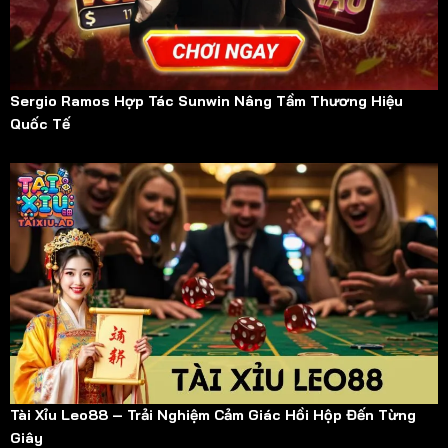
Sergio Ramos Hợp Tác Sunwin Nâng Tầm Thương Hiệu
Quốc Tế
Tài Xỉu Leo88 – Trải Nghiệm Cảm Giác Hồi Hộp Đến Từng
Giây