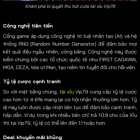
Khám phá bí quyết thu hút cuta tài xỉu Vip79
Công nghệ tiên tiến
Cổng game áp dụng công nghệ trí tuệ nhân tạo (AI) và hệ
thống RNG (Random Number Generator) để đảm bảo mọi
kết quả đều ngẫu nhiên, công bằng. Công nghệ này được
kiểm chứng bởi các tổ chức quốc tế như FIRST CAGAYAN,
MGA, CEZA, Isle of Man, tạo niềm tin tuyệt đối cho hội viên.
Tỷ lệ cược cạnh tranh
So với mặt bằng chung,
tài xỉu
Vip79 cung cấp tỷ lệ cược
cao hơn từ 4-6% mang lại cơ hội nhận thưởng lớn hơn. Tỷ
lệ này luôn được cập nhật liên tục để đảm bảo cạnh tranh,
hấp dẫn. Ví dụ trong khi nhiều bên chỉ trả 1:0.9 cho cửa Xỉu
thì tại Vip79, tỷ lệ có thể lên đến 1:1 hoặc hơn.
Deal khuyến mãi khủng