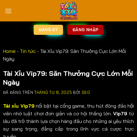
ĐĂNG KÝ
ĐĂNG NHẬP
Home
-
Tin tức
-
Tài Xỉu Vip79: Săn Thưởng Cực Lớn Mỗi
Ngày
Tài Xỉu Vip79: Săn Thưởng Cực Lớn Mỗi
Ngày
ĐÃ ĐĂNG TRÊN
THÁNG TƯ 8, 2025
BỞI
SEO
Tài xỉu Vip79
nổi bật tại cổng game, thu hút đông đảo hội
viên nhờ luật chơi đơn giản và cơ hội thắng lớn.
Vip79
từ
lâu đã trở thành lựa chọn hàng đầu cho những ai yêu thích
sự sang trọng, đẳng cấp trong lĩnh vực cá cược trực
tuyến.