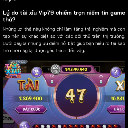
Lý do tài xỉu Vip79 chiếm trọn niềm tin game
thủ?
Những lợi thế này không chỉ làm tăng trải nghiệm mà còn
tạo nên sự khác biệt so với các đối thủ trên thị trường.
Dưới đây là những ưu điểm nổi bật giúp bạn hiểu rõ tại sao
trò chơi này lại được yêu thích đến vậy.