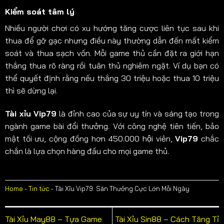
Kiểm soát tâm lý
Nhiều người chơi có xu hướng tăng cược liên tục sau khi
thua để gỡ gạc nhưng điều này thường dẫn đến mất kiểm
soát và thua sạch vốn. Mỗi game thủ cần đặt ra giới hạn
thắng thua rõ ràng rồi tuân thủ nghiêm ngặt. Ví dụ bạn có
thể quyết định rằng nếu thắng 30 triệu hoặc thua 10 triệu
thì sẽ dừng lại.
Tài xỉu Vip79
là đỉnh cao của sự uy tín và sáng tạo trong
ngành game bài đổi thưởng. Với công nghệ tiên tiến, bảo
mật tối ưu, cộng đồng hơn 450.000 hội viên,
Vip79
chắc
chắn là lựa chọn hàng đầu cho mọi game thủ.
Home
-
Tin tức
-
Tài Xỉu Vip79: Săn Thưởng Cực Lớn Mỗi Ngày
Tài Xỉu May88 – Tựa Game
Tài Xỉu Sin88 – Cách Tăng Tỉ