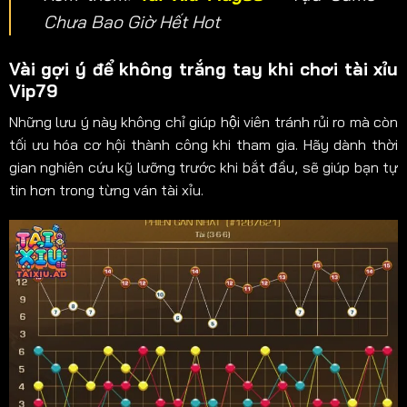
Chưa Bao Giờ Hết Hot
Vài gợi ý để không trắng tay khi chơi tài xỉu
Vip79
Những lưu ý này không chỉ giúp hội viên tránh rủi ro mà còn
tối ưu hóa cơ hội thành công khi tham gia. Hãy dành thời
gian nghiên cứu kỹ lưỡng trước khi bắt đầu, sẽ giúp bạn tự
tin hơn trong từng ván tài xỉu.