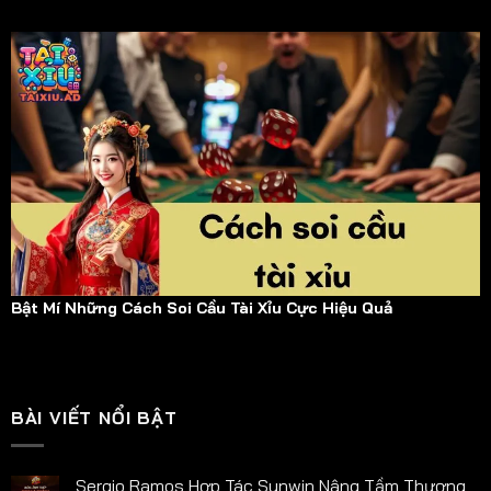
Bật Mí Những Cách Soi Cầu Tài Xỉu Cực Hiệu Quả
BÀI VIẾT NỔI BẬT
Sergio Ramos Hợp Tác Sunwin Nâng Tầm Thương