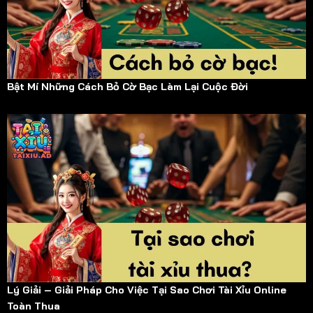
Bật Mí Những Cách Bỏ Cờ Bạc Làm Lại Cuộc Đời
Lý Giải – Giải Pháp Cho Việc Tại Sao Chơi Tài Xỉu Online
Toàn Thua